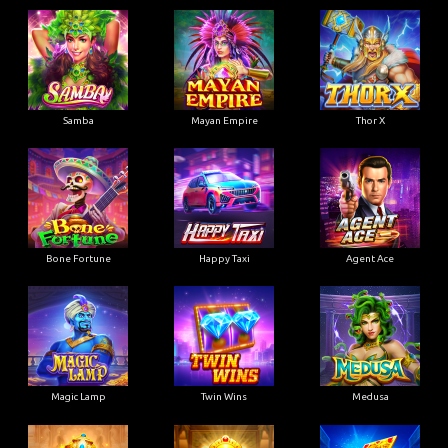
Samba
Mayan Empire
Thor X
Bone Fortune
Happy Taxi
Agent Ace
Magic Lamp
Twin Wins
Medusa