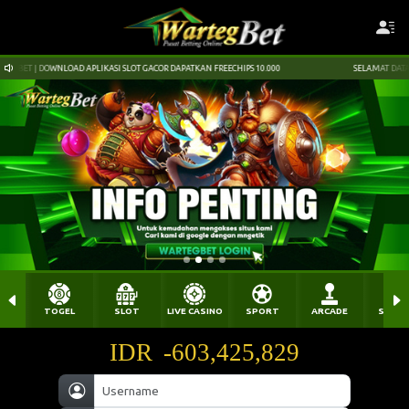
I SLOT GACOR DAPATKAN FREECHIPS 10.000
SELAMAT DATANG DI WARTEGBET | DOWNLOAD
TOGEL
SLOT
LIVE CASINO
SPORT
ARCADE
SABU
IDR
-603,338,005