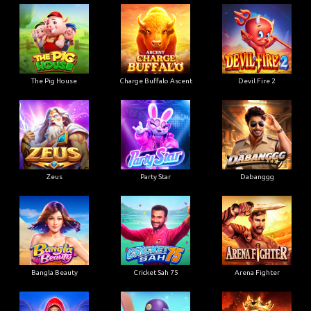
The Pig House
Charge Buffalo Ascent
Devil Fire 2
Zeus
Party Star
Dabanggg
Bangla Beauty
Cricket Sah 75
Arena Fighter