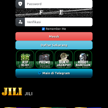
Remember Me
Masuk
Daftar Sekarang
Main di Telegram
JILI