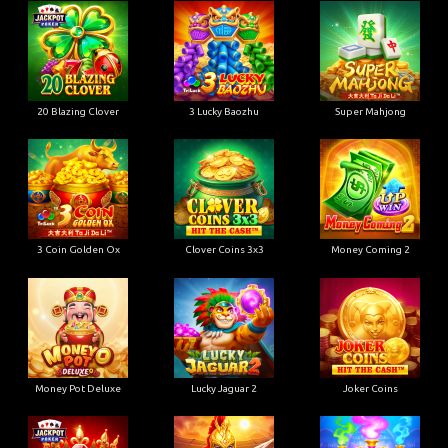
20 Blazing Clover
3 Lucky Baozhu
Super Mahjong
3 Coin Golden Ox
Clover Coins 3x3
Money Coming 2
Money Pot Deluxe
Lucky Jaguar 2
Joker Coins