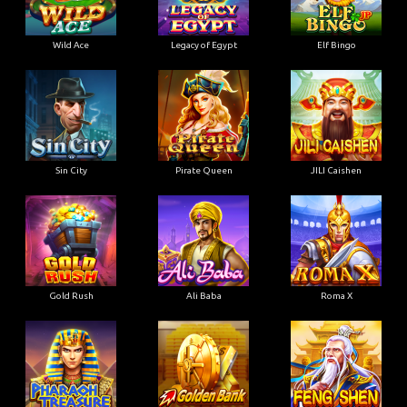
Wild Ace
Legacy of Egypt
Elf Bingo
Sin City
Pirate Queen
JILI Caishen
Gold Rush
Ali Baba
Roma X