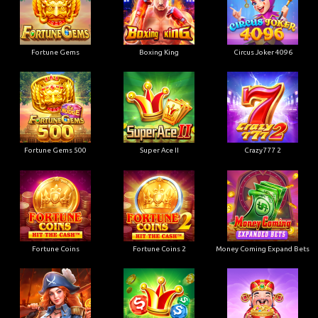
Fortune Gems
Boxing King
Circus Joker 4096
Fortune Gems 500
Super Ace II
Crazy777 2
Fortune Coins
Fortune Coins 2
Money Coming Expand Bets