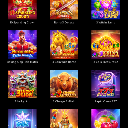
10 Sparkling Crown
Roma X Deluxe
3 Witchs Lamp
Boxing King Title Match
3 Coin Wild Horse
3 Coin Treasures 2
3 Lucky Lion
3 Charge Buffalo
Rapid Gems 777