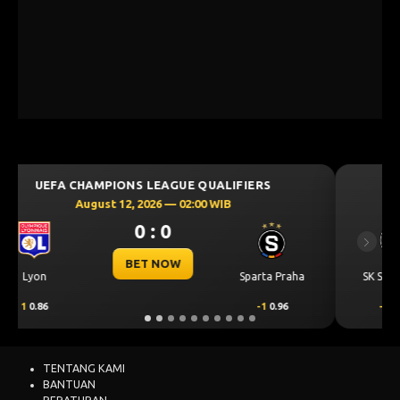
UEFA CHAMPIONS LEAGUE QUALIFIERS
August 12, 2026 — 01:30 WIB
0 : 0
Previous
Next
BET NOW
ha
SK Sturm Graz
Fenerbahce
-0.5
0.95
0.5
0.87
TENTANG KAMI
BANTUAN