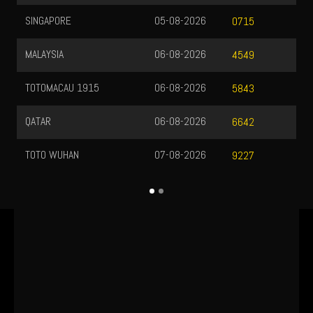
SINGAPORE
05-08-2026
0715
MALAYSIA
06-08-2026
4549
TOTOMACAU 1915
06-08-2026
5843
QATAR
06-08-2026
6642
TOTO WUHAN
07-08-2026
9227