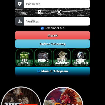
Remember Me
Masuk
Daftar Sekarang
Main di Telegram