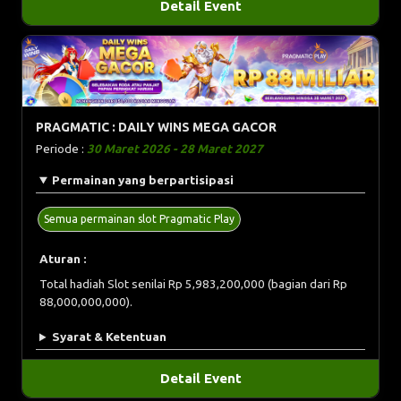
Detail Event
PRAGMATIC : DAILY WINS MEGA GACOR
Periode :
30 Maret 2026 - 28 Maret 2027
Permainan yang berpartisipasi
Semua permainan slot Pragmatic Play
Aturan :
Total hadiah Slot senilai Rp 5,983,200,000 (bagian dari Rp
88,000,000,000).
Syarat & Ketentuan
Detail Event