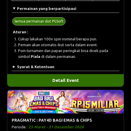
Permainan yang berpartisipasi
Semua permainan slot PGSoft
Aturan :
Cukup lakukan 100x spin nominal berapa pun.
Pemain akan otomatis ikut serta dalam event.
Poin turnamen dan papan peringkat bisa dicek pada
simbol
Piala
di dalam permainan.
Syarat & Ketentuan
Detail Event
PRAGMATIC : PAY4D BAGI EMAS & CHIPS
Periode :
25 Maret - 31 Desember 2026