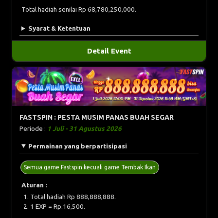
Total hadiah senilai Rp 68,780,250,000.
Syarat & Ketentuan
Detail Event
FASTSPIN : PESTA MUSIM PANAS BUAH SEGAR
Periode :
1 Juli - 31 Agustus 2026
Permainan yang berpartisipasi
Semua game Fastspin kecuali game Tembak Ikan
Aturan :
Total hadiah Rp 888,888,888.
1 EXP = Rp.16,500.