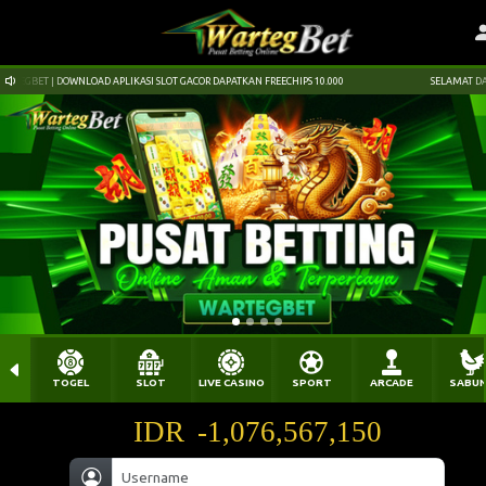
BET | DOWNLOAD APLIKASI SLOT GACOR DAPATKAN FREECHIPS 10.000
SELAMAT DATANG 
TOGEL
SLOT
LIVE CASINO
SPORT
ARCADE
SABU
IDR
-1,076,549,186