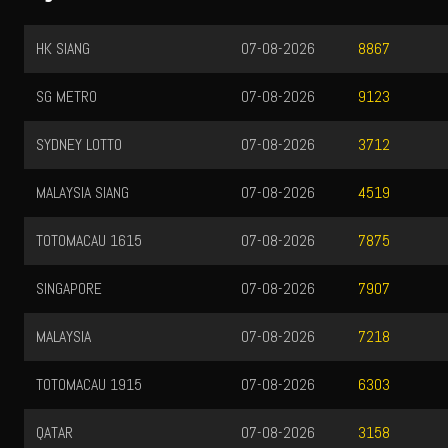
HK SIANG
07-08-2026
8867
SG METRO
07-08-2026
9123
SYDNEY LOTTO
07-08-2026
3712
MALAYSIA SIANG
07-08-2026
4519
TOTOMACAU 1615
07-08-2026
7875
SINGAPORE
07-08-2026
7907
MALAYSIA
07-08-2026
7218
TOTOMACAU 1915
07-08-2026
6303
QATAR
07-08-2026
3158