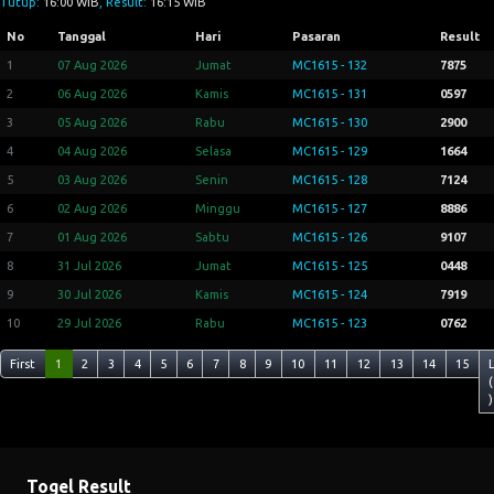
Tutup:
16:00 WIB
, Result:
16:15 WIB
No
Tanggal
Hari
Pasaran
Result
1
07 Aug 2026
Jumat
MC1615 - 132
7875
2
06 Aug 2026
Kamis
MC1615 - 131
0597
3
05 Aug 2026
Rabu
MC1615 - 130
2900
4
04 Aug 2026
Selasa
MC1615 - 129
1664
5
03 Aug 2026
Senin
MC1615 - 128
7124
6
02 Aug 2026
Minggu
MC1615 - 127
8886
7
01 Aug 2026
Sabtu
MC1615 - 126
9107
8
31 Jul 2026
Jumat
MC1615 - 125
0448
9
30 Jul 2026
Kamis
MC1615 - 124
7919
10
29 Jul 2026
Rabu
MC1615 - 123
0762
First
1
2
3
4
5
6
7
8
9
10
11
12
13
14
15
(
)
Togel Result