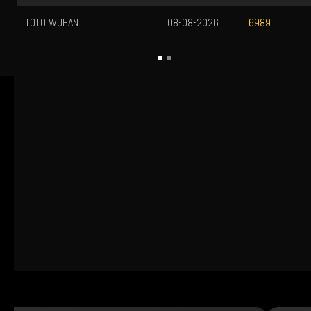
TOTO WUHAN
08-08-2026
6989